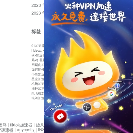
2023 年 12 月
2023 年 11 月
标签
91加速器
513加速器
bluelayer加速器
clash节点
hidecat
kuai500
panda加速器
plex加速器
sky加速器
telegram加速器
中信加速器
云梯加速器
几鸡
君越加速器
哔咔漫画加速器
唐师傅加速器
回锅肉加速器
坚果加速器
壹点加速器
大象加速器
如何翻外墙网站
小哈vp加速器
小火箭加速器
小白加速器
布谷vp加速器
心阶云
快连
星空加速器
最新版clash安卓下载
月光加速器
机场加速器
松果云
极快加速器
梯子加速器
海神加速器
猴王加速器
神灯vp加速器
纸飞机加速器
蓝泡加速器
西游加速器
起飞加速器
银河加速器
鱼跃加速器
鹰眼加速器
黑洞加速版
蓝鸟
|
tiktok加速器
|
旋风加速度器
|
旋风加速
|
管加速器
|
anycastly
|
INS加速器
|
INS加速器免费版