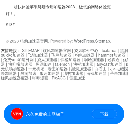
赶快体验苹果爬墙专用加速器2023，让您的网络体验更
好！。
#18#
© 2026
猎豹加速器官网
. Powered by:
WordPress
.
Sitemap
.
友情链接：
SITEMAP
|
旋风加速器官网
|
旋风软件中心
|
textarea
|
黑洞
quickq加速器
|
飞驰加速器
|
飞鸟加速器
|
狗急加速器
|
hammer加速器
|
免费vqn加速外网
|
旋风加速器
|
快橙加速器
|
啊哈加速器
|
迷雾通
|
优
器
|
快柠檬加速器
|
黑洞加速
|
falemon
|
快橙加速器
|
anycast加速器
|
i
元机场加速器
|
一元机场
|
老王加速器
|
黑洞加速器
|
白石山
|
小牛加速
果加速器
|
黑洞加速
|
银河加速器
|
猎豹加速器
|
海鸥加速器
|
芒果加速
旋风加速器度器
|
哔咔漫画
|
PicACG
|
雷霆加速
永久免费的上网梯子
下载