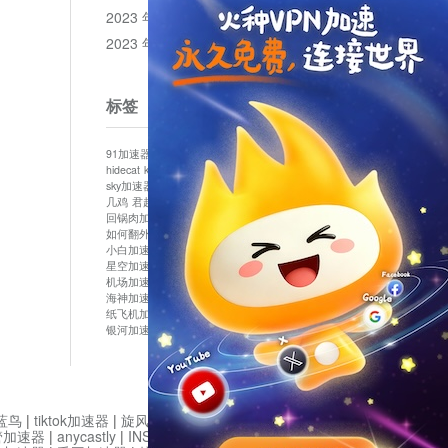
2023 年 12 月
2023 年 11 月
标签
91加速器
513加速器
bluelayer加速器
clash节点
hidecat
kuai500
panda加速器
plex加速器
sky加速器
telegram加速器
中信加速器
云梯加速器
几鸡
君越加速器
哔咔漫画加速器
唐师傅加速器
回锅肉加速器
坚果加速器
壹点加速器
大象加速器
如何翻外墙网站
小哈vp加速器
小火箭加速器
小白加速器
布谷vp加速器
心阶云
快连
星空加速器
最新版clash安卓下载
月光加速器
机场加速器
松果云
极快加速器
梯子加速器
海神加速器
猴王加速器
神灯vp加速器
纸飞机加速器
蓝泡加速器
西游加速器
起飞加速器
银河加速器
鱼跃加速器
鹰眼加速器
黑洞加速版
蓝鸟
|
tiktok加速器
|
旋风加速度器
|
旋风加速
|
管加速器
|
anycastly
|
INS加速器
|
INS加速器免费版