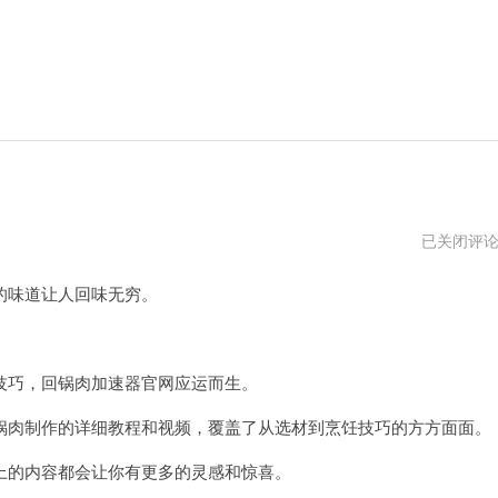
回
已关闭评
锅
肉
味道让人回味无穷。
加
速
器
。
巧，回锅肉加速器官网应运而生。
肉制作的详细教程和视频，覆盖了从选材到烹饪技巧的方方面面。
的内容都会让你有更多的灵感和惊喜。