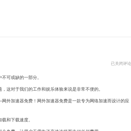
加
已关闭评
速
器
不可或缺的一部分。
免
费
加
，这对于我们的工作和娱乐体验来说是非常不便的。
速
外
网外加速器免费！网外加速器免费是一款专为网络加速而设计的应
网
加载和下载速度。