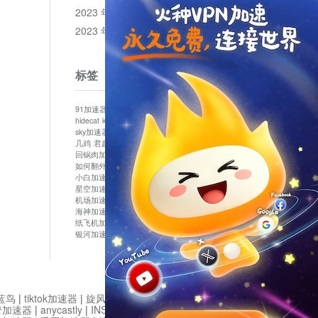
2023 年 12 月
2023 年 11 月
标签
91加速器
513加速器
bluelayer加速器
clash节点
hidecat
kuai500
panda加速器
plex加速器
sky加速器
telegram加速器
中信加速器
云梯加速器
几鸡
君越加速器
哔咔漫画加速器
唐师傅加速器
回锅肉加速器
坚果加速器
壹点加速器
大象加速器
如何翻外墙网站
小哈vp加速器
小火箭加速器
小白加速器
布谷vp加速器
心阶云
快连
星空加速器
最新版clash安卓下载
月光加速器
机场加速器
松果云
极快加速器
梯子加速器
海神加速器
猴王加速器
神灯vp加速器
纸飞机加速器
蓝泡加速器
西游加速器
起飞加速器
银河加速器
鱼跃加速器
鹰眼加速器
黑洞加速版
蓝鸟
|
tiktok加速器
|
旋风加速度器
|
旋风加速
|
管加速器
|
anycastly
|
INS加速器
|
INS加速器免费版