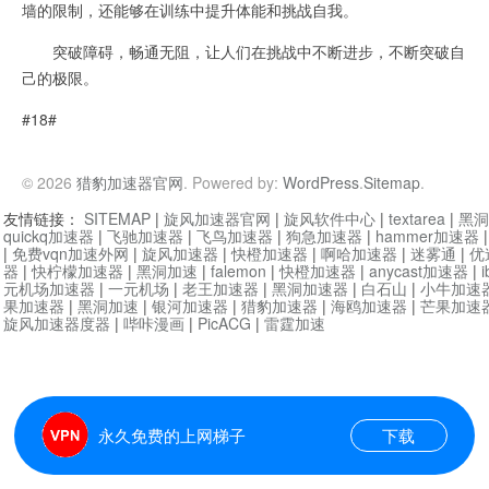
墙的限制，还能够在训练中提升体能和挑战自我。
突破障碍，畅通无阻，让人们在挑战中不断进步，不断突破自
己的极限。
#18#
© 2026
猎豹加速器官网
. Powered by:
WordPress
.
Sitemap
.
友情链接：
SITEMAP
|
旋风加速器官网
|
旋风软件中心
|
textarea
|
黑洞
quickq加速器
|
飞驰加速器
|
飞鸟加速器
|
狗急加速器
|
hammer加速器
|
免费vqn加速外网
|
旋风加速器
|
快橙加速器
|
啊哈加速器
|
迷雾通
|
优
器
|
快柠檬加速器
|
黑洞加速
|
falemon
|
快橙加速器
|
anycast加速器
|
i
元机场加速器
|
一元机场
|
老王加速器
|
黑洞加速器
|
白石山
|
小牛加速
果加速器
|
黑洞加速
|
银河加速器
|
猎豹加速器
|
海鸥加速器
|
芒果加速
旋风加速器度器
|
哔咔漫画
|
PicACG
|
雷霆加速
永久免费的上网梯子
下载