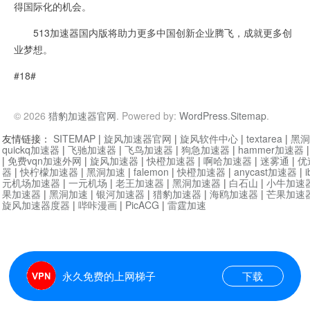
得国际化的机会。
513加速器国内版将助力更多中国创新企业腾飞，成就更多创
业梦想。
#18#
© 2026
猎豹加速器官网
. Powered by:
WordPress
.
Sitemap
.
友情链接：
SITEMAP
|
旋风加速器官网
|
旋风软件中心
|
textarea
|
黑洞
quickq加速器
|
飞驰加速器
|
飞鸟加速器
|
狗急加速器
|
hammer加速器
|
免费vqn加速外网
|
旋风加速器
|
快橙加速器
|
啊哈加速器
|
迷雾通
|
优
器
|
快柠檬加速器
|
黑洞加速
|
falemon
|
快橙加速器
|
anycast加速器
|
i
元机场加速器
|
一元机场
|
老王加速器
|
黑洞加速器
|
白石山
|
小牛加速
果加速器
|
黑洞加速
|
银河加速器
|
猎豹加速器
|
海鸥加速器
|
芒果加速
旋风加速器度器
|
哔咔漫画
|
PicACG
|
雷霆加速
永久免费的上网梯子
下载