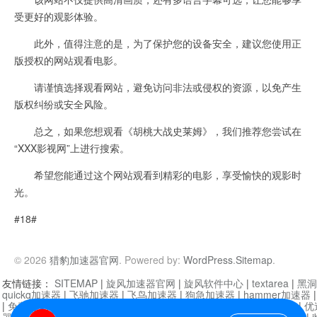
受更好的观影体验。
此外，值得注意的是，为了保护您的设备安全，建议您使用正
版授权的网站观看电影。
请谨慎选择观看网站，避免访问非法或侵权的资源，以免产生
版权纠纷或安全风险。
总之，如果您想观看《胡桃大战史莱姆》，我们推荐您尝试在
“XXX影视网”上进行搜索。
希望您能通过这个网站观看到精彩的电影，享受愉快的观影时
光。
#18#
© 2026
猎豹加速器官网
. Powered by:
WordPress
.
Sitemap
.
友情链接：
SITEMAP
|
旋风加速器官网
|
旋风软件中心
|
textarea
|
黑洞
quickq加速器
|
飞驰加速器
|
飞鸟加速器
|
狗急加速器
|
hammer加速器
|
免费vqn加速外网
|
旋风加速器
|
快橙加速器
|
啊哈加速器
|
迷雾通
|
优