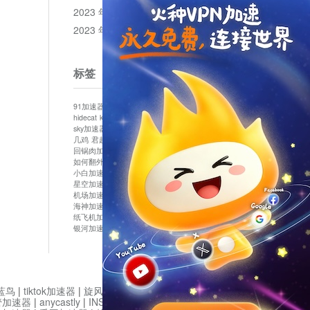
2023 年 12 月
2023 年 11 月
标签
91加速器
513加速器
bluelayer加速器
clash节点
hidecat
kuai500
panda加速器
plex加速器
sky加速器
telegram加速器
中信加速器
云梯加速器
几鸡
君越加速器
哔咔漫画加速器
唐师傅加速器
回锅肉加速器
坚果加速器
壹点加速器
大象加速器
如何翻外墙网站
小哈vp加速器
小火箭加速器
小白加速器
布谷vp加速器
心阶云
快连
星空加速器
最新版clash安卓下载
月光加速器
机场加速器
松果云
极快加速器
梯子加速器
海神加速器
猴王加速器
神灯vp加速器
纸飞机加速器
蓝泡加速器
西游加速器
起飞加速器
银河加速器
鱼跃加速器
鹰眼加速器
黑洞加速版
蓝鸟
|
tiktok加速器
|
旋风加速度器
|
旋风加速
|
管加速器
|
anycastly
|
INS加速器
|
INS加速器免费版