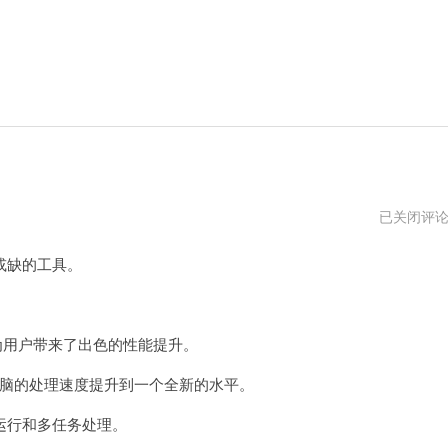
下
已关闭评
载
i7
或缺的工具。
加
速
器
用户带来了出色的性能提升。
电脑的处理速度提升到一个全新的水平。
行和多任务处理。