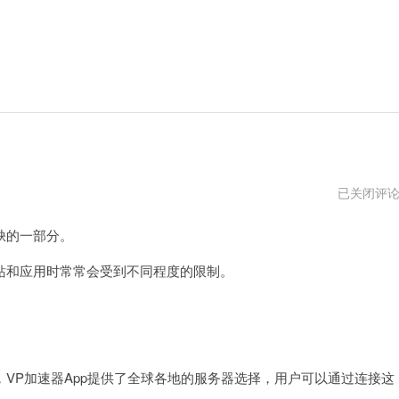
VP
已关闭评
加
速
缺的一部分。
器
免
费
和应用时常常会受到不同程度的限制。
。
P加速器App提供了全球各地的服务器选择，用户可以通过连接这