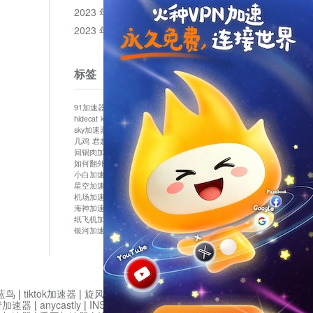
2023 年 12 月
2023 年 11 月
标签
91加速器
513加速器
bluelayer加速器
clash节点
hidecat
kuai500
panda加速器
plex加速器
sky加速器
telegram加速器
中信加速器
云梯加速器
几鸡
君越加速器
哔咔漫画加速器
唐师傅加速器
回锅肉加速器
坚果加速器
壹点加速器
大象加速器
如何翻外墙网站
小哈vp加速器
小火箭加速器
小白加速器
布谷vp加速器
心阶云
快连
星空加速器
最新版clash安卓下载
月光加速器
机场加速器
松果云
极快加速器
梯子加速器
海神加速器
猴王加速器
神灯vp加速器
纸飞机加速器
蓝泡加速器
西游加速器
起飞加速器
银河加速器
鱼跃加速器
鹰眼加速器
黑洞加速版
蓝鸟
|
tiktok加速器
|
旋风加速度器
|
旋风加速
|
管加速器
|
anycastly
|
INS加速器
|
INS加速器免费版