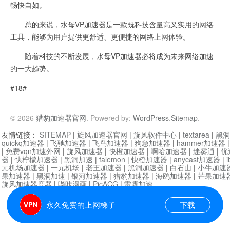
畅快自如。
总的来说，水母VP加速器是一款既科技含量高又实用的网络
工具，能够为用户提供更舒适、更便捷的网络上网体验。
随着科技的不断发展，水母VP加速器必将成为未来网络加速
的一大趋势。
#18#
© 2026
猎豹加速器官网
. Powered by:
WordPress
.
Sitemap
.
友情链接：
SITEMAP
|
旋风加速器官网
|
旋风软件中心
|
textarea
|
黑洞
quickq加速器
|
飞驰加速器
|
飞鸟加速器
|
狗急加速器
|
hammer加速器
|
免费vqn加速外网
|
旋风加速器
|
快橙加速器
|
啊哈加速器
|
迷雾通
|
优
器
|
快柠檬加速器
|
黑洞加速
|
falemon
|
快橙加速器
|
anycast加速器
|
i
元机场加速器
|
一元机场
|
老王加速器
|
黑洞加速器
|
白石山
|
小牛加速
果加速器
|
黑洞加速
|
银河加速器
|
猎豹加速器
|
海鸥加速器
|
芒果加速
旋风加速器度器
|
哔咔漫画
|
PicACG
|
雷霆加速
永久免费的上网梯子
下载