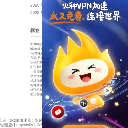
2023 年 12 月
2023 年 11 月
标签
91加速器
513加速器
bluelayer加速器
clash节点
hidecat
kuai500
panda加速器
plex加速器
sky加速器
telegram加速器
中信加速器
云梯加速器
几鸡
君越加速器
哔咔漫画加速器
唐师傅加速器
回锅肉加速器
坚果加速器
壹点加速器
大象加速器
如何翻外墙网站
小哈vp加速器
小火箭加速器
小白加速器
布谷vp加速器
心阶云
快连
星空加速器
最新版clash安卓下载
月光加速器
机场加速器
松果云
极快加速器
梯子加速器
海神加速器
猴王加速器
神灯vp加速器
纸飞机加速器
蓝泡加速器
西游加速器
起飞加速器
银河加速器
鱼跃加速器
鹰眼加速器
黑洞加速版
蓝鸟
|
tiktok加速器
|
旋风加速度器
|
旋风加速
|
管加速器
|
anycastly
|
INS加速器
|
INS加速器免费版