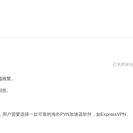
国
已关闭评
外
vnp
越频繁。
加
速
哪
困扰。
个
好
用
需要选择一款可靠的海外PVN加速器软件，如ExpressVPN、