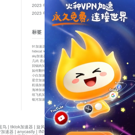
2023 年 12 月
2023 年 11 月
标签
91加速器
513加速器
bluelayer加速器
clash节点
hidecat
kuai500
panda加速器
plex加速器
sky加速器
telegram加速器
中信加速器
云梯加速器
几鸡
君越加速器
哔咔漫画加速器
唐师傅加速器
回锅肉加速器
坚果加速器
壹点加速器
大象加速器
如何翻外墙网站
小哈vp加速器
小火箭加速器
小白加速器
布谷vp加速器
心阶云
快连
星空加速器
最新版clash安卓下载
月光加速器
机场加速器
松果云
极快加速器
梯子加速器
海神加速器
猴王加速器
神灯vp加速器
纸飞机加速器
蓝泡加速器
西游加速器
起飞加速器
银河加速器
鱼跃加速器
鹰眼加速器
黑洞加速版
蓝鸟
|
tiktok加速器
|
旋风加速度器
|
旋风加速
|
管加速器
|
anycastly
|
INS加速器
|
INS加速器免费版