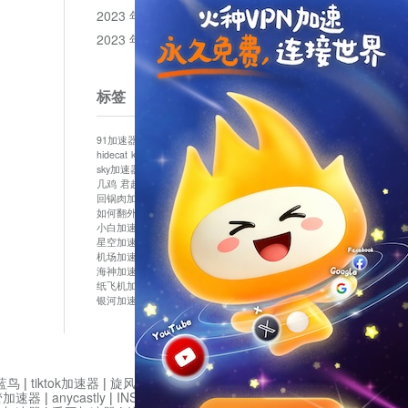
2023 年 12 月
2023 年 11 月
标签
91加速器
513加速器
bluelayer加速器
clash节点
hidecat
kuai500
panda加速器
plex加速器
sky加速器
telegram加速器
中信加速器
云梯加速器
几鸡
君越加速器
哔咔漫画加速器
唐师傅加速器
回锅肉加速器
坚果加速器
壹点加速器
大象加速器
如何翻外墙网站
小哈vp加速器
小火箭加速器
小白加速器
布谷vp加速器
心阶云
快连
星空加速器
最新版clash安卓下载
月光加速器
机场加速器
松果云
极快加速器
梯子加速器
海神加速器
猴王加速器
神灯vp加速器
纸飞机加速器
蓝泡加速器
西游加速器
起飞加速器
银河加速器
鱼跃加速器
鹰眼加速器
黑洞加速版
蓝鸟
|
tiktok加速器
|
旋风加速度器
|
旋风加速
|
管加速器
|
anycastly
|
INS加速器
|
INS加速器免费版