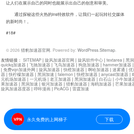
让人们在展示自己的同时也能展示出自己的创意和审美。
通过探秘这些火热的ins特效软件，让我们一起玩转社交媒体
的新时尚！。
#18#
© 2026
猎豹加速器官网
. Powered by:
WordPress
.
Sitemap
.
友情链接：
SITEMAP
|
旋风加速器官网
|
旋风软件中心
|
textarea
|
黑洞
quickq加速器
|
飞驰加速器
|
飞鸟加速器
|
狗急加速器
|
hammer加速器
|
免费vqn加速外网
|
旋风加速器
|
快橙加速器
|
啊哈加速器
|
迷雾通
|
优
器
|
快柠檬加速器
|
黑洞加速
|
falemon
|
快橙加速器
|
anycast加速器
|
i
元机场加速器
|
一元机场
|
老王加速器
|
黑洞加速器
|
白石山
|
小牛加速
果加速器
|
黑洞加速
|
银河加速器
|
猎豹加速器
|
海鸥加速器
|
芒果加速
旋风加速器度器
|
哔咔漫画
|
PicACG
|
雷霆加速
永久免费的上网梯子
下载