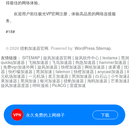
得最佳的网络体验。
欢迎用户前往极光VP官网注册，体验高品质的网络连接服
务。
#18#
© 2026
猎豹加速器官网
. Powered by:
WordPress
.
Sitemap
.
友情链接：
SITEMAP
|
旋风加速器官网
|
旋风软件中心
|
textarea
|
黑洞
quickq加速器
|
飞驰加速器
|
飞鸟加速器
|
狗急加速器
|
hammer加速器
|
免费vqn加速外网
|
旋风加速器
|
快橙加速器
|
啊哈加速器
|
迷雾通
|
优
器
|
快柠檬加速器
|
黑洞加速
|
falemon
|
快橙加速器
|
anycast加速器
|
i
元机场加速器
|
一元机场
|
老王加速器
|
黑洞加速器
|
白石山
|
小牛加速
果加速器
|
黑洞加速
|
银河加速器
|
猎豹加速器
|
海鸥加速器
|
芒果加速
旋风加速器度器
|
哔咔漫画
|
PicACG
|
雷霆加速
永久免费的上网梯子
下载