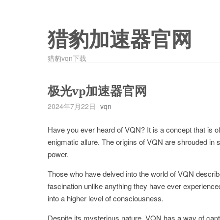
猎豹加速器官网
猎豹vqn下载
极光vp加速器官网
2024年7月22日
vqn
Have you ever heard of VQN? It is a concept that is of
enigmatic allure. The origins of VQN are shrouded in se
power.
Those who have delved into the world of VQN describe 
fascination unlike anything they have ever experience
into a higher level of consciousness.
Despite its mysterious nature, VQN has a way of captiv