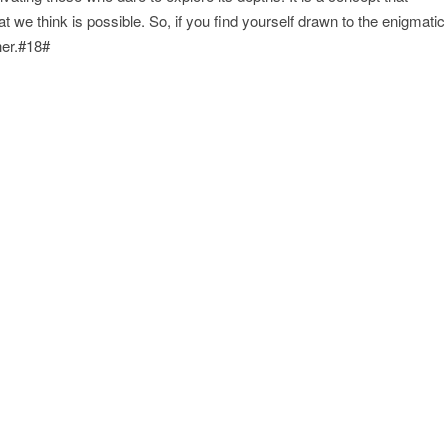
we think is possible. So, if you find yourself drawn to the enigmatic
her.#18#