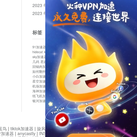
2023 年 12 月
2023 年 11 月
标签
91加速器
513加速器
bluelayer加速器
clash节点
hidecat
kuai500
panda加速器
plex加速器
sky加速器
telegram加速器
中信加速器
云梯加速器
几鸡
君越加速器
哔咔漫画加速器
唐师傅加速器
回锅肉加速器
坚果加速器
壹点加速器
大象加速器
如何翻外墙网站
小哈vp加速器
小火箭加速器
小白加速器
布谷vp加速器
心阶云
快连
星空加速器
最新版clash安卓下载
月光加速器
机场加速器
松果云
极快加速器
梯子加速器
海神加速器
猴王加速器
神灯vp加速器
纸飞机加速器
蓝泡加速器
西游加速器
起飞加速器
银河加速器
鱼跃加速器
鹰眼加速器
黑洞加速版
蓝鸟
|
tiktok加速器
|
旋风加速度器
|
旋风加速
|
管加速器
|
anycastly
|
INS加速器
|
INS加速器免费版