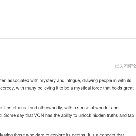
极
已关闭评
光
vp
ten associated with mystery and intrigue, drawing people in with its
加
速
crecy, with many believing it to be a mystical force that holds great
器
官
网
it as ethereal and otherworldly, with a sense of wonder and
d. Some say that VQN has the ability to unlock hidden truths and tap
ating those who dare to explore its depths. It is a concept that