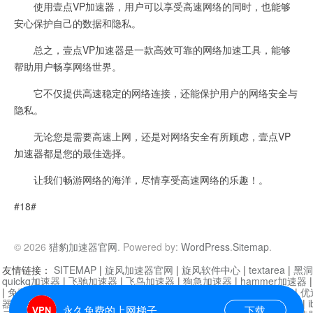
使用壹点VP加速器，用户可以享受高速网络的同时，也能够
安心保护自己的数据和隐私。
总之，壹点VP加速器是一款高效可靠的网络加速工具，能够
帮助用户畅享网络世界。
它不仅提供高速稳定的网络连接，还能保护用户的网络安全与
隐私。
无论您是需要高速上网，还是对网络安全有所顾虑，壹点VP
加速器都是您的最佳选择。
让我们畅游网络的海洋，尽情享受高速网络的乐趣！。
#18#
© 2026
猎豹加速器官网
. Powered by:
WordPress
.
Sitemap
.
友情链接：
SITEMAP
|
旋风加速器官网
|
旋风软件中心
|
textarea
|
黑洞
quickq加速器
|
飞驰加速器
|
飞鸟加速器
|
狗急加速器
|
hammer加速器
|
免费vqn加速外网
|
旋风加速器
|
快橙加速器
|
啊哈加速器
|
迷雾通
|
优
器
|
快柠檬加速器
|
黑洞加速
|
falemon
|
快橙加速器
|
anycast加速器
|
i
永久免费的上网梯子
下载