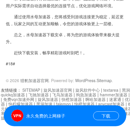
用户实际需求自动选择最优的连接节点，优化游戏网络环境。
通过使用水母加速器，您将感受到游戏连接更为稳定，延迟更
低，玩家之间的互动更加顺畅，令您的游戏体验更上一层楼。
总之，水母加速器下载安卓，将为您的游戏体验带来极大提
升。
赶快下载安装，畅享精彩游戏时刻吧！。
#18#
© 2026
猎豹加速器官网
. Powered by:
WordPress
.
Sitemap
.
友情链接：
SITEMAP
|
旋风加速器官网
|
旋风软件中心
|
textarea
|
黑洞
quickq加速器
|
飞驰加速器
|
飞鸟加速器
|
狗急加速器
|
hammer加速器
|
免费vqn加速外网
|
旋风加速器
|
快橙加速器
|
啊哈加速器
|
迷雾通
|
优
器
|
快柠檬加速器
|
黑洞加速
|
falemon
|
快橙加速器
|
anycast加速器
|
i
元机场加速器
|
一元机场
|
老王加速器
|
黑洞加速器
|
白石山
|
小牛加速
果加速器
|
黑洞加速
|
银河加速器
|
猎豹加速器
|
海鸥加速器
|
芒果加速
永久免费的上网梯子
下载
旋风加速器度器
|
哔咔漫画
|
PicACG
|
雷霆加速