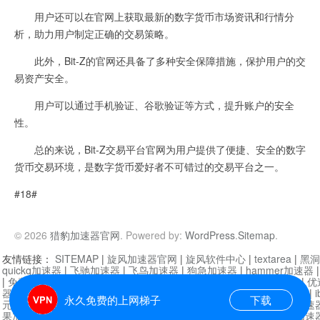
用户还可以在官网上获取最新的数字货币市场资讯和行情分
析，助力用户制定正确的交易策略。
此外，Bit-Z的官网还具备了多种安全保障措施，保护用户的交
易资产安全。
用户可以通过手机验证、谷歌验证等方式，提升账户的安全
性。
总的来说，Bit-Z交易平台官网为用户提供了便捷、安全的数字
货币交易环境，是数字货币爱好者不可错过的交易平台之一。
#18#
© 2026
猎豹加速器官网
. Powered by:
WordPress
.
Sitemap
.
友情链接：
SITEMAP
|
旋风加速器官网
|
旋风软件中心
|
textarea
|
黑洞
quickq加速器
|
飞驰加速器
|
飞鸟加速器
|
狗急加速器
|
hammer加速器
|
免费vqn加速外网
|
旋风加速器
|
快橙加速器
|
啊哈加速器
|
迷雾通
|
优
器
|
快柠檬加速器
|
黑洞加速
|
falemon
|
快橙加速器
|
anycast加速器
|
i
永久免费的上网梯子
下载
元机场加速器
|
一元机场
|
老王加速器
|
黑洞加速器
|
白石山
|
小牛加速
果加速器
|
黑洞加速
|
银河加速器
|
猎豹加速器
|
海鸥加速器
|
芒果加速