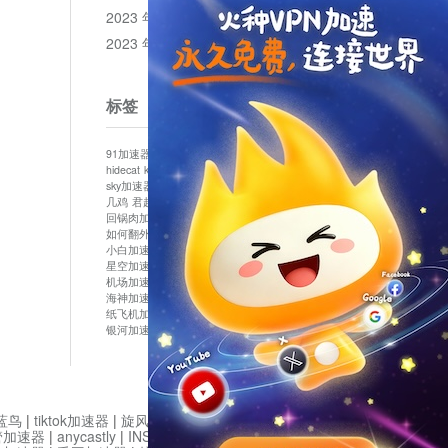
2023 年 12 月
2023 年 11 月
标签
91加速器
513加速器
bluelayer加速器
clash节点
hidecat
kuai500
panda加速器
plex加速器
sky加速器
telegram加速器
中信加速器
云梯加速器
几鸡
君越加速器
哔咔漫画加速器
唐师傅加速器
回锅肉加速器
坚果加速器
壹点加速器
大象加速器
如何翻外墙网站
小哈vp加速器
小火箭加速器
小白加速器
布谷vp加速器
心阶云
快连
星空加速器
最新版clash安卓下载
月光加速器
机场加速器
松果云
极快加速器
梯子加速器
海神加速器
猴王加速器
神灯vp加速器
纸飞机加速器
蓝泡加速器
西游加速器
起飞加速器
银河加速器
鱼跃加速器
鹰眼加速器
黑洞加速版
蓝鸟
|
tiktok加速器
|
旋风加速度器
|
旋风加速
|
管加速器
|
anycastly
|
INS加速器
|
INS加速器免费版