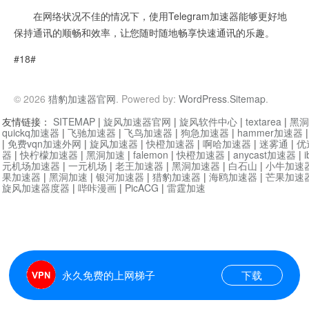
在网络状况不佳的情况下，使用Telegram加速器能够更好地
保持通讯的顺畅和效率，让您随时随地畅享快速通讯的乐趣。
#18#
© 2026
猎豹加速器官网
. Powered by:
WordPress
.
Sitemap
.
友情链接：
SITEMAP
|
旋风加速器官网
|
旋风软件中心
|
textarea
|
黑洞
quickq加速器
|
飞驰加速器
|
飞鸟加速器
|
狗急加速器
|
hammer加速器
|
免费vqn加速外网
|
旋风加速器
|
快橙加速器
|
啊哈加速器
|
迷雾通
|
优
器
|
快柠檬加速器
|
黑洞加速
|
falemon
|
快橙加速器
|
anycast加速器
|
i
元机场加速器
|
一元机场
|
老王加速器
|
黑洞加速器
|
白石山
|
小牛加速
果加速器
|
黑洞加速
|
银河加速器
|
猎豹加速器
|
海鸥加速器
|
芒果加速
旋风加速器度器
|
哔咔漫画
|
PicACG
|
雷霆加速
永久免费的上网梯子
下载