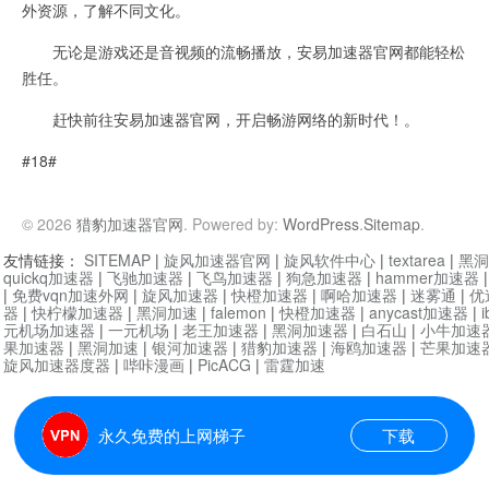
外资源，了解不同文化。
无论是游戏还是音视频的流畅播放，安易加速器官网都能轻松
胜任。
赶快前往安易加速器官网，开启畅游网络的新时代！。
#18#
© 2026
猎豹加速器官网
. Powered by:
WordPress
.
Sitemap
.
友情链接：
SITEMAP
|
旋风加速器官网
|
旋风软件中心
|
textarea
|
黑洞
quickq加速器
|
飞驰加速器
|
飞鸟加速器
|
狗急加速器
|
hammer加速器
|
免费vqn加速外网
|
旋风加速器
|
快橙加速器
|
啊哈加速器
|
迷雾通
|
优
器
|
快柠檬加速器
|
黑洞加速
|
falemon
|
快橙加速器
|
anycast加速器
|
i
元机场加速器
|
一元机场
|
老王加速器
|
黑洞加速器
|
白石山
|
小牛加速
果加速器
|
黑洞加速
|
银河加速器
|
猎豹加速器
|
海鸥加速器
|
芒果加速
旋风加速器度器
|
哔咔漫画
|
PicACG
|
雷霆加速
永久免费的上网梯子
下载