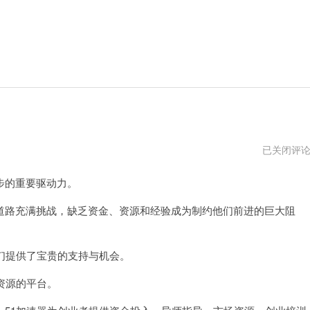
极
已关闭评
光
加
步的重要驱动力。
速
器
2023
路充满挑战，缺乏资金、资源和经验成为制约他们前进的巨大阻
年
最
新
版
们提供了宝贵的支持与机会。
资源的平台。