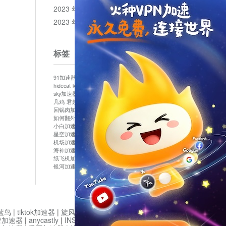
2023 年 12 月
2023 年 11 月
标签
91加速器
513加速器
bluelayer加速器
clash节点
hidecat
kuai500
panda加速器
plex加速器
sky加速器
telegram加速器
中信加速器
云梯加速器
几鸡
君越加速器
哔咔漫画加速器
唐师傅加速器
回锅肉加速器
坚果加速器
壹点加速器
大象加速器
如何翻外墙网站
小哈vp加速器
小火箭加速器
小白加速器
布谷vp加速器
心阶云
快连
星空加速器
最新版clash安卓下载
月光加速器
机场加速器
松果云
极快加速器
梯子加速器
海神加速器
猴王加速器
神灯vp加速器
纸飞机加速器
蓝泡加速器
西游加速器
起飞加速器
银河加速器
鱼跃加速器
鹰眼加速器
黑洞加速版
蓝鸟
|
tiktok加速器
|
旋风加速度器
|
旋风加速
|
管加速器
|
anycastly
|
INS加速器
|
INS加速器免费版