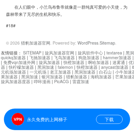
在人们眼中，小兰鸟布鲁帝就像是一群纯真可爱的小天使，为
森林带来了无尽的生机和快乐。
#18#
© 2026
猎豹加速器官网
. Powered by:
WordPress
.
Sitemap
.
友情链接：
SITEMAP
|
旋风加速器官网
|
旋风软件中心
|
textarea
|
黑洞
quickq加速器
|
飞驰加速器
|
飞鸟加速器
|
狗急加速器
|
hammer加速器
|
免费vqn加速外网
|
旋风加速器
|
快橙加速器
|
啊哈加速器
|
迷雾通
|
优
器
|
快柠檬加速器
|
黑洞加速
|
falemon
|
快橙加速器
|
anycast加速器
|
i
元机场加速器
|
一元机场
|
老王加速器
|
黑洞加速器
|
白石山
|
小牛加速
果加速器
|
黑洞加速
|
银河加速器
|
猎豹加速器
|
海鸥加速器
|
芒果加速
旋风加速器度器
|
哔咔漫画
|
PicACG
|
雷霆加速
永久免费的上网梯子
下载