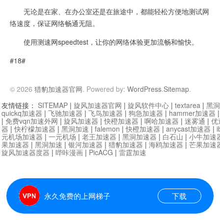
无论是在家、在办公室还是在旅途中，都能轻松方便地测试网
络速度，保证网络畅通无阻。
使用测速网speedtest，让你的网络体验更加流畅和愉快。
#18#
© 2026
猎豹加速器官网
. Powered by:
WordPress
.
Sitemap
.
友情链接：
SITEMAP
|
旋风加速器官网
|
旋风软件中心
|
textarea
|
黑洞
quickq加速器
|
飞驰加速器
|
飞鸟加速器
|
狗急加速器
|
hammer加速器
|
免费vqn加速外网
|
旋风加速器
|
快橙加速器
|
啊哈加速器
|
迷雾通
|
优
器
|
快柠檬加速器
|
黑洞加速
|
falemon
|
快橙加速器
|
anycast加速器
|
i
元机场加速器
|
一元机场
|
老王加速器
|
黑洞加速器
|
白石山
|
小牛加速
果加速器
|
黑洞加速
|
银河加速器
|
猎豹加速器
|
海鸥加速器
|
芒果加速
旋风加速器度器
|
哔咔漫画
|
PicACG
|
雷霆加速
永久免费的上网梯子
下载