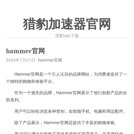
猎豹加速器官网
猎豹vqn下载
hammer官网
2024年7月21日
hammer官网
Hammer官网是一个引人注目的品牌网站，为消费者提供了一
个独特的购物和体验平台。
作为一个领先的品牌，Hammer官网展示了他们创新产品的全
部系列。
用户可以轻松浏览各种类别，如智能手机、电脑和周边配件。
除了产品展示，Hammer官网还提供了丰富的购物体验。
用户可以通过在线购买渠道直接购买所需产品，并享受快速、