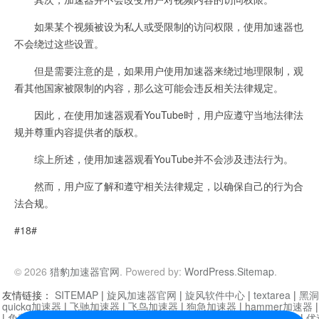
如果某个视频被设为私人或受限制的访问权限，使用加速器也
不会绕过这些设置。
但是需要注意的是，如果用户使用加速器来绕过地理限制，观
看其他国家被限制的内容，那么这可能会违反相关法律规定。
因此，在使用加速器观看YouTube时，用户应遵守当地法律法
规并尊重内容提供者的版权。
综上所述，使用加速器观看YouTube并不会涉及违法行为。
然而，用户应了解和遵守相关法律规定，以确保自己的行为合
法合规。
#18#
© 2026
猎豹加速器官网
. Powered by:
WordPress
.
Sitemap
.
友情链接：
SITEMAP
|
旋风加速器官网
|
旋风软件中心
|
textarea
|
黑洞
quickq加速器
|
飞驰加速器
|
飞鸟加速器
|
狗急加速器
|
hammer加速器
|
免费vqn加速外网
|
旋风加速器
|
快橙加速器
|
啊哈加速器
|
迷雾通
|
优