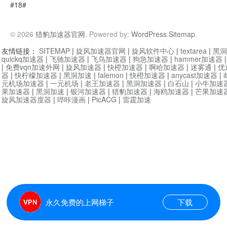
#18#
© 2026
猎豹加速器官网
. Powered by:
WordPress
.
Sitemap
.
友情链接：
SITEMAP
|
旋风加速器官网
|
旋风软件中心
|
textarea
|
黑洞
quickq加速器
|
飞驰加速器
|
飞鸟加速器
|
狗急加速器
|
hammer加速器
|
免费vqn加速外网
|
旋风加速器
|
快橙加速器
|
啊哈加速器
|
迷雾通
|
优
器
|
快柠檬加速器
|
黑洞加速
|
falemon
|
快橙加速器
|
anycast加速器
|
i
元机场加速器
|
一元机场
|
老王加速器
|
黑洞加速器
|
白石山
|
小牛加速
果加速器
|
黑洞加速
|
银河加速器
|
猎豹加速器
|
海鸥加速器
|
芒果加速
旋风加速器度器
|
哔咔漫画
|
PicACG
|
雷霆加速
永久免费的上网梯子
下载