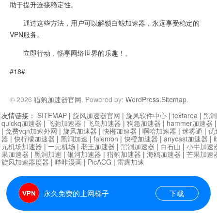
助于提升连接稳定性。
通过这些方法，用户可以解锁白鲸加速器，永远享受稳定的
VPN服务。
立即行动，畅享网络世界的乐趣！。
#18#
© 2026
猎豹加速器官网
. Powered by:
WordPress
.
Sitemap
.
友情链接：
SITEMAP
|
旋风加速器官网
|
旋风软件中心
|
textarea
|
黑洞
quickq加速器
|
飞驰加速器
|
飞鸟加速器
|
狗急加速器
|
hammer加速器
|
免费vqn加速外网
|
旋风加速器
|
快橙加速器
|
啊哈加速器
|
迷雾通
|
优
器
|
快柠檬加速器
|
黑洞加速
|
falemon
|
快橙加速器
|
anycast加速器
|
i
元机场加速器
|
一元机场
|
老王加速器
|
黑洞加速器
|
白石山
|
小牛加速
果加速器
|
黑洞加速
|
银河加速器
|
猎豹加速器
|
海鸥加速器
|
芒果加速
旋风加速器度器
|
哔咔漫画
|
PicACG
|
雷霆加速
永久免费的上网梯子
下载