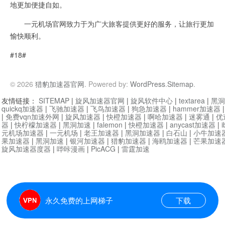
地更加便捷自如。
一元机场官网致力于为广大旅客提供更好的服务，让旅行更加
愉快顺利。
#18#
© 2026
猎豹加速器官网
. Powered by:
WordPress
.
Sitemap
.
友情链接：
SITEMAP
|
旋风加速器官网
|
旋风软件中心
|
textarea
|
黑洞
quickq加速器
|
飞驰加速器
|
飞鸟加速器
|
狗急加速器
|
hammer加速器
|
免费vqn加速外网
|
旋风加速器
|
快橙加速器
|
啊哈加速器
|
迷雾通
|
优
器
|
快柠檬加速器
|
黑洞加速
|
falemon
|
快橙加速器
|
anycast加速器
|
i
元机场加速器
|
一元机场
|
老王加速器
|
黑洞加速器
|
白石山
|
小牛加速
果加速器
|
黑洞加速
|
银河加速器
|
猎豹加速器
|
海鸥加速器
|
芒果加速
旋风加速器度器
|
哔咔漫画
|
PicACG
|
雷霆加速
永久免费的上网梯子
下载