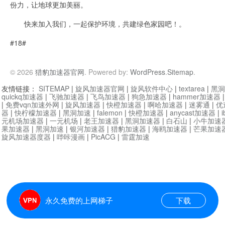
份力，让地球更加美丽。
快来加入我们，一起保护环境，共建绿色家园吧！。
#18#
© 2026
猎豹加速器官网
. Powered by:
WordPress
.
Sitemap
.
友情链接：
SITEMAP
|
旋风加速器官网
|
旋风软件中心
|
textarea
|
黑洞
quickq加速器
|
飞驰加速器
|
飞鸟加速器
|
狗急加速器
|
hammer加速器
|
免费vqn加速外网
|
旋风加速器
|
快橙加速器
|
啊哈加速器
|
迷雾通
|
优
器
|
快柠檬加速器
|
黑洞加速
|
falemon
|
快橙加速器
|
anycast加速器
|
i
元机场加速器
|
一元机场
|
老王加速器
|
黑洞加速器
|
白石山
|
小牛加速
果加速器
|
黑洞加速
|
银河加速器
|
猎豹加速器
|
海鸥加速器
|
芒果加速
旋风加速器度器
|
哔咔漫画
|
PicACG
|
雷霆加速
永久免费的上网梯子
下载