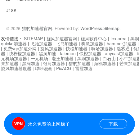
#18#
© 2026
猎豹加速器官网
. Powered by:
WordPress
.
Sitemap
.
友情链接：
SITEMAP
|
旋风加速器官网
|
旋风软件中心
|
textarea
|
黑洞
quickq加速器
|
飞驰加速器
|
飞鸟加速器
|
狗急加速器
|
hammer加速器
|
免费vqn加速外网
|
旋风加速器
|
快橙加速器
|
啊哈加速器
|
迷雾通
|
优
器
|
快柠檬加速器
|
黑洞加速
|
falemon
|
快橙加速器
|
anycast加速器
|
i
元机场加速器
|
一元机场
|
老王加速器
|
黑洞加速器
|
白石山
|
小牛加速
果加速器
|
黑洞加速
|
银河加速器
|
猎豹加速器
|
海鸥加速器
|
芒果加速
旋风加速器度器
|
哔咔漫画
|
PicACG
|
雷霆加速
永久免费的上网梯子
下载