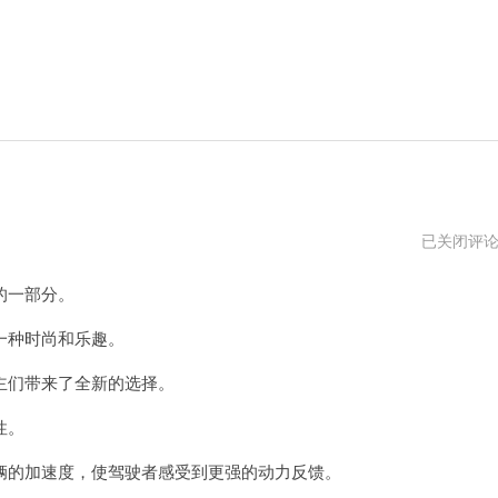
2023
已关闭评
款
君
的一部分。
越
大
改
一种时尚和乐趣。
款
最
们带来了全新的选择。
新
消
息
性。
的加速度，使驾驶者感受到更强的动力反馈。