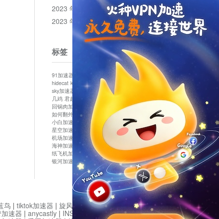
2023 年 12 月
2023 年 11 月
标签
91加速器
513加速器
bluelayer加速器
clash节点
hidecat
kuai500
panda加速器
plex加速器
sky加速器
telegram加速器
中信加速器
云梯加速器
几鸡
君越加速器
哔咔漫画加速器
唐师傅加速器
回锅肉加速器
坚果加速器
壹点加速器
大象加速器
如何翻外墙网站
小哈vp加速器
小火箭加速器
小白加速器
布谷vp加速器
心阶云
快连
星空加速器
最新版clash安卓下载
月光加速器
机场加速器
松果云
极快加速器
梯子加速器
海神加速器
猴王加速器
神灯vp加速器
纸飞机加速器
蓝泡加速器
西游加速器
起飞加速器
银河加速器
鱼跃加速器
鹰眼加速器
黑洞加速版
蓝鸟
|
tiktok加速器
|
旋风加速度器
|
旋风加速
|
管加速器
|
anycastly
|
INS加速器
|
INS加速器免费版