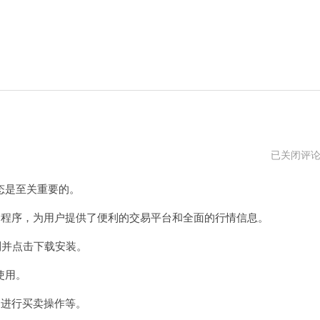
银
已关闭评
河
证
态是至关重要的。
券
交
易
程序，为用户提供了便利的交易平台和全面的行情信息。
软
件
并点击下载安装。
下
载
官
使用。
网
进行买卖操作等。