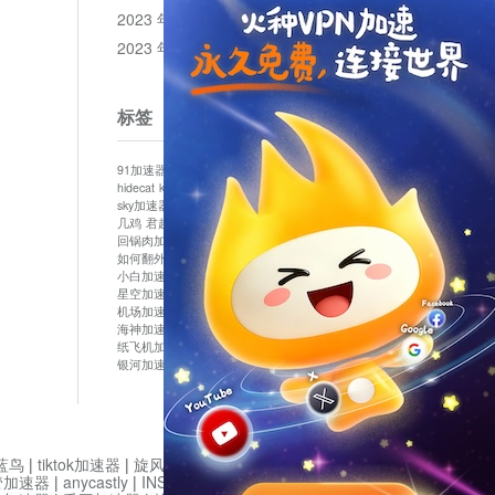
2023 年 12 月
2023 年 11 月
标签
91加速器
513加速器
bluelayer加速器
clash节点
hidecat
kuai500
panda加速器
plex加速器
sky加速器
telegram加速器
中信加速器
云梯加速器
几鸡
君越加速器
哔咔漫画加速器
唐师傅加速器
回锅肉加速器
坚果加速器
壹点加速器
大象加速器
如何翻外墙网站
小哈vp加速器
小火箭加速器
小白加速器
布谷vp加速器
心阶云
快连
星空加速器
最新版clash安卓下载
月光加速器
机场加速器
松果云
极快加速器
梯子加速器
海神加速器
猴王加速器
神灯vp加速器
纸飞机加速器
蓝泡加速器
西游加速器
起飞加速器
银河加速器
鱼跃加速器
鹰眼加速器
黑洞加速版
蓝鸟
|
tiktok加速器
|
旋风加速度器
|
旋风加速
|
管加速器
|
anycastly
|
INS加速器
|
INS加速器免费版