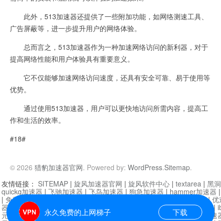
此外，513加速器还提供了一些附加功能，如网络测速工具、
广告屏蔽等，进一步提升用户的网络体验。
总而言之，513加速器作为一种加速网络访问的新利器，对于
提高网络性能和用户体验具有重要意义。
它不仅能够加速网络访问速度，还具有安全可靠、易于使用等
优势。
通过使用513加速器，用户可以更快地访问所需内容，提高工
作和生活的效率。
#18#
© 2026
猎豹加速器官网
. Powered by:
WordPress
.
Sitemap
.
友情链接：
SITEMAP
|
旋风加速器官网
|
旋风软件中心
|
textarea
|
黑洞
quickq加速器
|
飞驰加速器
|
飞鸟加速器
|
狗急加速器
|
hammer加速器
|
免费vqn加速外网
|
旋风加速器
|
快橙加速器
|
啊哈加速器
|
迷雾通
|
优
器
|
快柠檬加速器
|
黑洞加速
|
falemon
|
快橙加速器
|
anycast加速器
|
i
永久免费的上网梯子
下载
元机场加速器
|
一元机场
|
老王加速器
|
黑洞加速器
|
白石山
|
小牛加速