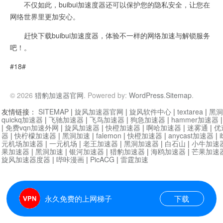
不仅如此，buibui加速度器还可以保护您的隐私安全，让您在
网络世界里更加安心。
赶快下载buibui加速度器，体验不一样的网络加速与解锁服务
吧！。
#18#
© 2026
猎豹加速器官网
. Powered by:
WordPress
.
Sitemap
.
友情链接：
SITEMAP
|
旋风加速器官网
|
旋风软件中心
|
textarea
|
黑洞
quickq加速器
|
飞驰加速器
|
飞鸟加速器
|
狗急加速器
|
hammer加速器
|
免费vqn加速外网
|
旋风加速器
|
快橙加速器
|
啊哈加速器
|
迷雾通
|
优
器
|
快柠檬加速器
|
黑洞加速
|
falemon
|
快橙加速器
|
anycast加速器
|
i
元机场加速器
|
一元机场
|
老王加速器
|
黑洞加速器
|
白石山
|
小牛加速
果加速器
|
黑洞加速
|
银河加速器
|
猎豹加速器
|
海鸥加速器
|
芒果加速
旋风加速器度器
|
哔咔漫画
|
PicACG
|
雷霆加速
永久免费的上网梯子
下载