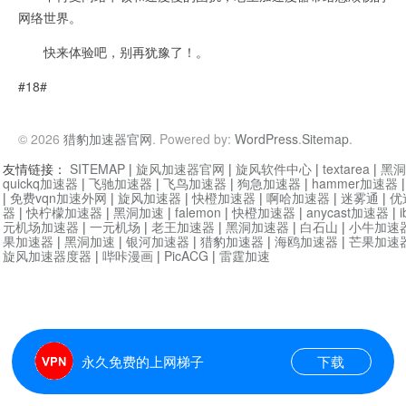
网络世界。
快来体验吧，别再犹豫了！。
#18#
© 2026
猎豹加速器官网
. Powered by:
WordPress
.
Sitemap
.
友情链接：
SITEMAP
|
旋风加速器官网
|
旋风软件中心
|
textarea
|
黑洞
quickq加速器
|
飞驰加速器
|
飞鸟加速器
|
狗急加速器
|
hammer加速器
|
免费vqn加速外网
|
旋风加速器
|
快橙加速器
|
啊哈加速器
|
迷雾通
|
优
器
|
快柠檬加速器
|
黑洞加速
|
falemon
|
快橙加速器
|
anycast加速器
|
i
元机场加速器
|
一元机场
|
老王加速器
|
黑洞加速器
|
白石山
|
小牛加速
果加速器
|
黑洞加速
|
银河加速器
|
猎豹加速器
|
海鸥加速器
|
芒果加速
旋风加速器度器
|
哔咔漫画
|
PicACG
|
雷霆加速
永久免费的上网梯子
下载