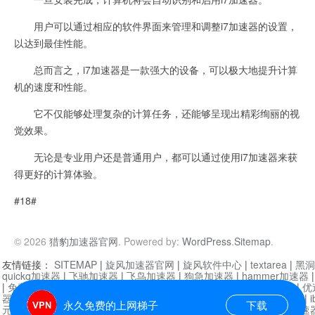
用户可以通过相应的软件界面来管理和调整i7加速器的设置，
以达到最佳性能。
总而言之，i7加速器是一款强大的设备，可以极大地提升计算
机的速度和性能。
它不仅能够处理复杂的计算任务，还能够呈现出精彩绚丽的视
觉效果。
无论是专业用户还是普通用户，都可以通过使用i7加速器来获
得更好的计算体验。
#18#
© 2026
猎豹加速器官网
. Powered by:
WordPress
.
Sitemap
.
友情链接：
SITEMAP
|
旋风加速器官网
|
旋风软件中心
|
textarea
|
黑洞
quickq加速器
|
飞驰加速器
|
飞鸟加速器
|
狗急加速器
|
hammer加速器
|
免费vqn加速外网
|
旋风加速器
|
快橙加速器
|
啊哈加速器
|
迷雾通
|
优
器
|
快柠檬加速器
|
黑洞加速
|
falemon
|
快橙加速器
|
anycast加速器
|
i
永久免费的上网梯子
下载
元机场加速器
|
一元机场
|
老王加速器
|
黑洞加速器
|
白石山
|
小牛加速